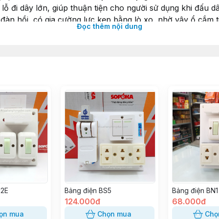
 lỗ đi dây lớn, giúp thuận tiện cho người sử dụng khi đấu dâ
đàn hồi, có gia cường lực kẹp bằng lò xo, nhờ vậy ổ cắm t
Đọc thêm nội dung
ăng khả năng chịu tải và tuổi bền của sản phẩm.
N2E
Bảng điện BS5
Bảng điện BN1
124.000đ
68.000đ
ọn mua
Chọn mua
Chọ