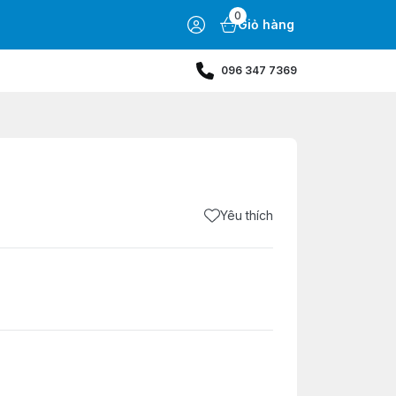
0
Giỏ hàng
096 347 7369
Yêu thích