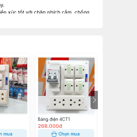
y.
iếp xúc tốt với chân phích cắm, chống
Bảng điện 4CT1
Bảng điện BS3
268.000đ
83.000đ
n mua
Chọn mua
Chọn