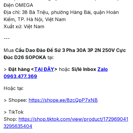
Điện OMEGA
Địa chỉ: 38 Bà Triệu, phường Hàng Bài, quận Hoàn
Kiếm, TP. Hà Nội, Việt Nam
Xuất xứ: Việt Nam
---
Mua
Cầu Dao Đảo Đế Sứ 3 Pha 30A 3P 2N 250V Cực
Đúc D26 SOPOKA
tại:
>
Đặt hàng <
TẠI ĐÂY
>
hoặc
Sỉ/lẻ Inbox
Zalo
0963.477.369
Hoặc tại:
> Shopee:
https://shope.ee/8zcQpP7xNB
> TikTok
Shop:
https://shop.tiktok.com/view/product/172969041
3295635404