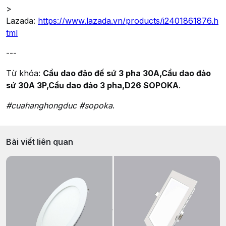
>
Lazada:
https://www.lazada.vn/products/i2401861876.h
tml
---
Từ khóa:
Cầu dao đảo đế sứ 3 pha 30A,Cầu dao đảo
sứ 30A 3P,Cầu dao đảo 3 pha,D26 SOPOKA
.
#cuahanghongduc #sopoka
.
Bài viết liên quan